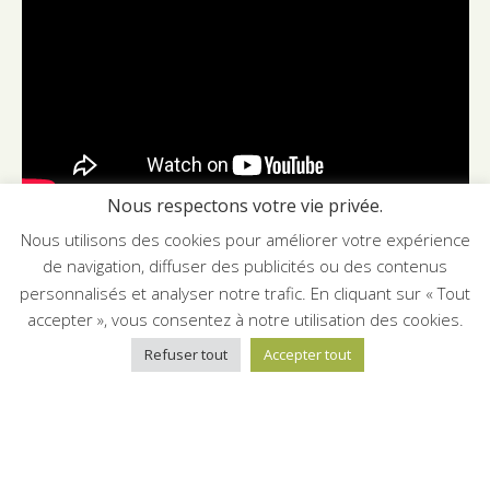
Nous respectons votre vie privée.
Les biscuits pour enfants : une explosion
Nous utilisons des cookies pour améliorer votre expérience
de saveurs
de navigation, diffuser des publicités ou des contenus
personnalisés et analyser notre trafic. En cliquant sur « Tout
Les
enfants
sont souvent les premiers
consommateurs de biscuits, et LU le sait bien.
accepter », vous consentez à notre utilisation des cookies.
C’est pourquoi la marque propose des recettes
Refuser tout
Accepter tout
adaptées à leurs goûts tout en respectant des
normes nutritionnelles strictes. Les nouveaux
biscuits sont moins sucrés, mais tout aussi
délicieux. Ils contiennent des ingrédients de
qualité comme le
beurre de cacahuète
et des