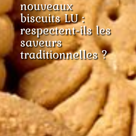
nouveaux
biscuits LU :
respectent-ils les
saveurs
traditionnelles ?