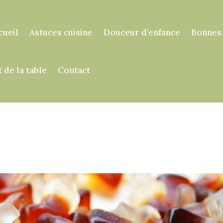
cueil
Astuces cuisine
Douceur d’enfance
Bonnes
t de la table
Contact