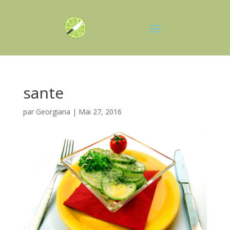
sante
par
Georgiana
|
Mai 27, 2016