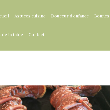
cueil
Astuces cuisine
Douceur d’enfance
Bonnes
t de la table
Contact