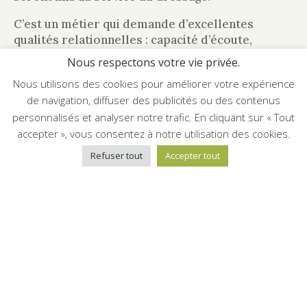
C’est un métier qui demande d’excellentes
qualités relationnelles : capacité d’écoute,
empathie, tact, patience… En outre, la rigueur et
Nous respectons votre vie privée.
le sens de l’organisation sont exigés. Ajoutez à
Nous utilisons des cookies pour améliorer votre expérience
cela que le traiteur doit être disponible, en
de navigation, diffuser des publicités ou des contenus
particulier durant les périodes de fêtes.
personnalisés et analyser notre trafic. En cliquant sur « Tout
La différence entre traiteur cacher
accepter », vous consentez à notre utilisation des cookies.
et traiteur classique
Refuser tout
Accepter tout
Le traiteur casher élabore des menus respectant
scrupuleusement les prescriptions de la
cacherout. Cette liste de règles définit les
critères de conformité du repas, ce qui englobe
le choix des viandes, leur origine, la méthode
d’abattage, les associations autorisées avec
d’autres produits, etc. De même, le traiteur
casher possède les compétences requises pour
choisir les friandises, vins et autres éléments du