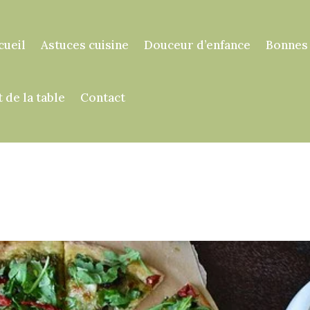
cueil
Astuces cuisine
Douceur d’enfance
Bonnes
t de la table
Contact