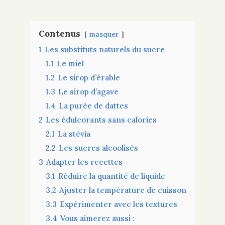
Contenus
masquer
1
Les substituts naturels du sucre
1.1
Le miel
1.2
Le sirop d’érable
1.3
Le sirop d’agave
1.4
La purée de dattes
2
Les édulcorants sans calories
2.1
La stévia
2.2
Les sucres alcoolisés
3
Adapter les recettes
3.1
Réduire la quantité de liquide
3.2
Ajuster la température de cuisson
3.3
Expérimenter avec les textures
3.4
Vous aimerez aussi :