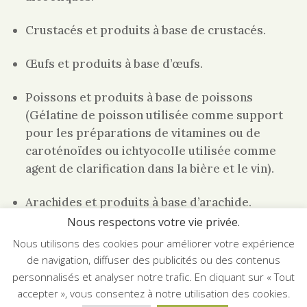
Crustacés et produits à base de crustacés.
Œufs et produits à base d’œufs.
Poissons et produits à base de poissons
(Gélatine de poisson utilisée comme support
pour les préparations de vitamines ou de
caroténoïdes ou ichtyocolle utilisée comme
agent de clarification dans la bière et le vin).
Arachides et produits à base d’arachide.
Nous respectons votre vie privée.
Soja et produits à base de soja. Huile et graisse
Nous utilisons des cookies pour améliorer votre expérience
de soja entièrement raffinées (Tocophérols
de navigation, diffuser des publicités ou des contenus
mixtes naturels ; Phytostérols et esters de
personnalisés et analyser notre trafic. En cliquant sur « Tout
phytostérol dérivés d’huiles végétales de soja ;
accepter », vous consentez à notre utilisation des cookies.