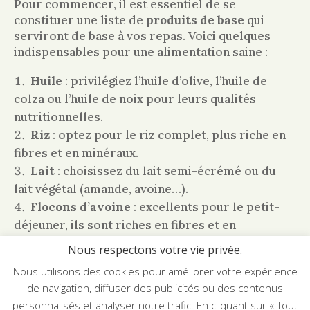
Pour commencer, il est essentiel de se
constituer une liste de
produits de base
qui
serviront de base à vos repas. Voici quelques
indispensables pour une alimentation saine :
Huile
: privilégiez l’huile d’olive, l’huile de
colza ou l’huile de noix pour leurs qualités
nutritionnelles.
Riz
: optez pour le riz complet, plus riche en
fibres et en minéraux.
Lait
: choisissez du lait semi-écrémé ou du
lait végétal (amande, avoine…).
Flocons d’avoine
: excellents pour le petit-
déjeuner, ils sont riches en fibres et en
protéines.
Nous respectons votre vie privée.
Chocolat noir
: préférez-le avec un
Nous utilisons des cookies pour améliorer votre expérience
pourcentage de cacao élevé (au moins 70 %) pour
de navigation, diffuser des publicités ou des contenus
bénéficier de ses propriétés antioxydantes.
personnalisés et analyser notre trafic. En cliquant sur « Tout