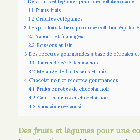
1
Des fruits et légumes pour une collation saine
1.1
Fruits frais
1.2
Crudités et légumes
2
Les produits laitiers pour une collation équilibré
2.1
Yaourts et fromages
2.2
Boissons au lait
3
Des recettes gourmandes à base de céréales et
3.1
Barres de céréales maison
3.2
Mélange de fruits secs et noix
4
Chocolat noir et recettes gourmandes
4.1
Fruits enrobés de chocolat noir
4.2
Galettes de riz et chocolat noir
4.3
Vous aimerez aussi :
Des fruits et légumes pour une co