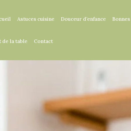
cueil
Astuces cuisine
Douceur d’enfance
Bonnes
t de la table
Contact