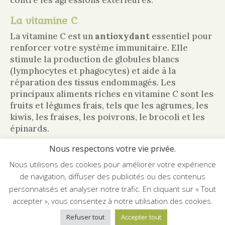
La vitamine C
La vitamine C est un
antioxydant
essentiel pour
renforcer votre système immunitaire. Elle
stimule la production de globules blancs
(lymphocytes et phagocytes) et aide à la
réparation des tissus endommagés. Les
principaux aliments riches en vitamine C sont les
fruits et légumes frais, tels que les agrumes, les
kiwis, les fraises, les poivrons, le brocoli et les
épinards.
La vitamine A
Nous respectons votre vie privée.
Nous utilisons des cookies pour améliorer votre expérience
La vitamine A est également importante pour
votre système immunitaire, car elle participe à
de navigation, diffuser des publicités ou des contenus
la régulation du fonctionnement des cellules
personnalisés et analyser notre trafic. En cliquant sur « Tout
immunitaires et contribue à la protection des
accepter », vous consentez à notre utilisation des cookies.
muqueuses de votre organisme. On trouve cette
Refuser tout
Accepter tout
vitamine principalement dans les aliments