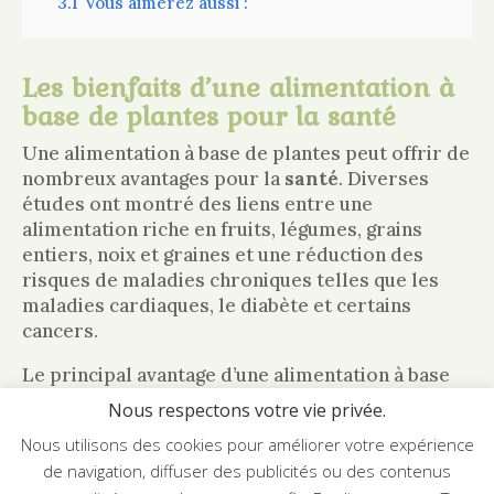
3.1
Vous aimerez aussi :
Les bienfaits d’une alimentation à
base de plantes pour la santé
Une alimentation à base de plantes peut offrir de
nombreux avantages pour la
santé
. Diverses
études ont montré des liens entre une
alimentation riche en fruits, légumes, grains
entiers, noix et graines et une réduction des
risques de maladies chroniques telles que les
maladies cardiaques, le diabète et certains
cancers.
Le principal avantage d’une alimentation à base
de plantes est la qualité et la densité
Nous respectons votre vie privée.
nutritionnelle des aliments consommés. Les
Nous utilisons des cookies pour améliorer votre expérience
aliments d’origine végétale sont riches en
de navigation, diffuser des publicités ou des contenus
vitamines, minéraux, fibres et antioxydants, qui