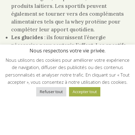
produits laitiers. Les sportifs peuvent
également se tourner vers des compléments
alimentaires tels que la whey protéine pour
compléter leur apport quotidien.
Les glucides
: ils fournissent l’énergie
nécessaire pour soutenir l’effort. Les sportifs
Nous respectons votre vie privée.
d’endurance doivent accorder une attention
Nous utilisons des cookies pour améliorer votre expérience
particulière à leur consommation de glucides,
de navigation, diffuser des publicités ou des contenus
en privilégiant des sources complexes comme
personnalisés et analyser notre trafic. En cliquant sur « Tout
les flocons d’avoine, les pâtes complètes et les
accepter », vous consentez à notre utilisation des cookies.
légumineuses.
Les lipides
: ils sont indispensables pour la
Refuser tout
Accepter tout
production d’hormones et l’absorption des
vitamines. Les bonnes sources de lipides sont
les avocats, les oléagineux et les poissons gras.
Les micronutriments à ne pas négliger