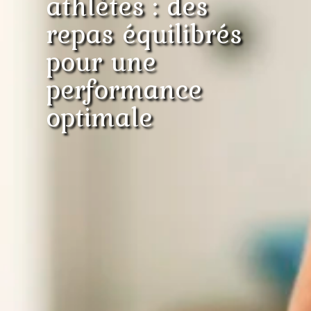
athlètes : des
repas équilibrés
pour une
performance
optimale